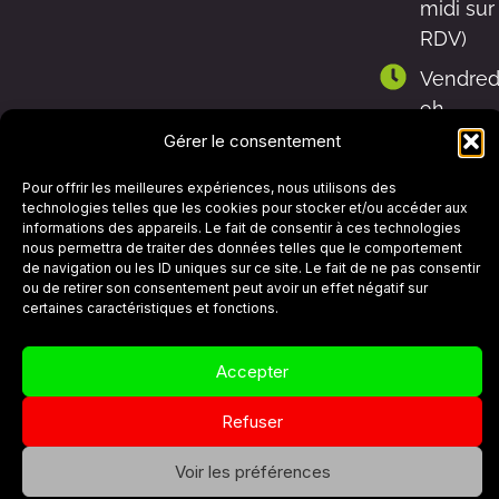
midi sur
RDV)
Vendred
9h-
12h30 et
Gérer le consentement
13h30-
Pour offrir les meilleures expériences, nous utilisons des
17h
technologies telles que les cookies pour stocker et/ou accéder aux
informations des appareils. Le fait de consentir à ces technologies
Samedi
nous permettra de traiter des données telles que le comportement
9h-12h
de navigation ou les ID uniques sur ce site. Le fait de ne pas consentir
ou de retirer son consentement peut avoir un effet négatif sur
certaines caractéristiques et fonctions.
Politique de cookies (UE)
Mentions légales
Accepter
Conditions générales de ventes
Refuser
Site créé avec
par Aniwebat
Voir les préférences