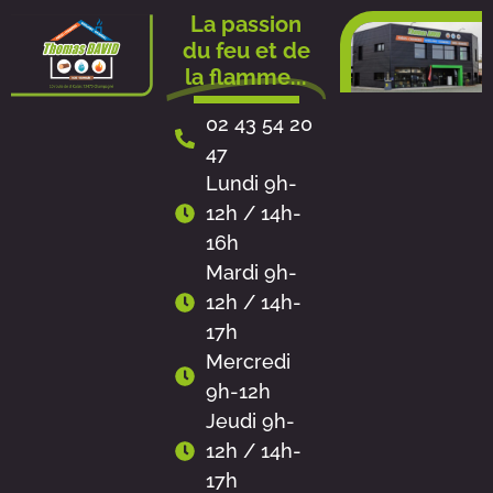
Aller
La passion
au
du feu et de
contenu
la flamme...
02 43 54 20
47
Lundi 9h-
12h / 14h-
16h
Mardi 9h-
12h / 14h-
17h
Mercredi
9h-12h
Jeudi 9h-
12h / 14h-
17h