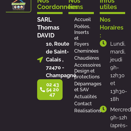
Nos
Nos
Infos
Coordonnées
liens
utiles
SARL
Nos
Accueil
Poêles,
Thomas
Horaires
Inserts
DAVID
:
et
10, Route
Lundi,
Foyers
Cheminées
de Saint-
mardi,
Chaudières
Calais ,
jeudi
Accessoires
72470 -
9h-
Design et
Champagné
12h30
protections
et
Dépannages
02 43
54 20
et SAV
13h30-
47
Actualités
18h
Contact
Mercred
Réalisations
9h-12h
(après-