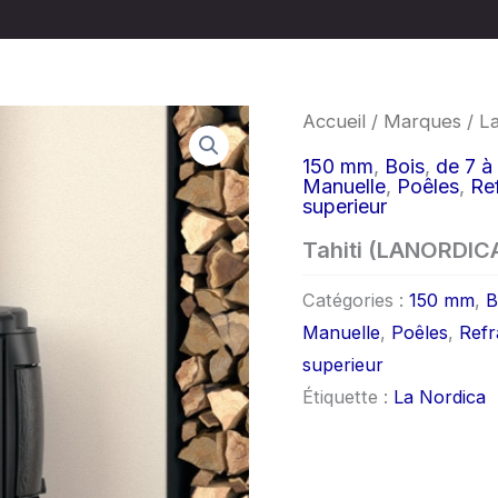
Accueil
/
Marques
/
L
150 mm
,
Bois
,
de 7 à
Manuelle
,
Poêles
,
Ref
superieur
Tahiti (LANORDIC
Catégories :
150 mm
,
B
Manuelle
,
Poêles
,
Refr
superieur
Étiquette :
La Nordica