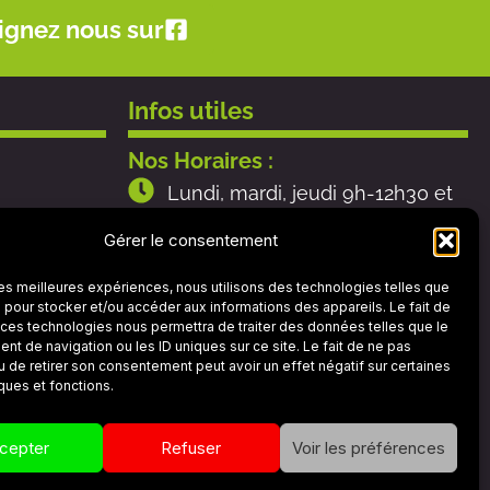
ignez nous sur
Infos utiles
Nos Horaires :
Lundi, mardi, jeudi 9h-12h30 et
13h30-18h
Gérer le consentement
tections
Mercredi 9h-12h (après-midi sur
 les meilleures expériences, nous utilisons des technologies telles que
RDV)
 pour stocker et/ou accéder aux informations des appareils. Le fait de
 ces technologies nous permettra de traiter des données telles que le
Vendredi 9h-12h30 et 13h30-17h
t de navigation ou les ID uniques sur ce site. Le fait de ne pas
u de retirer son consentement peut avoir un effet négatif sur certaines
Samedi 9h-12h
iques et fonctions.
cepter
Refuser
Voir les préférences
es de ventes