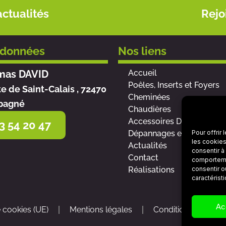
actualités
Rejo
rdonnées
Nos liens
mas DAVID
Accueil
Poêles, Inserts et Foyers
te de Saint-Calais , 72470
Cheminées
pagné
Chaudières
Accessoires Design et pro
3 54 20 47
Pour offrir
Dépannages et SAV
les cookies
Actualités
consentir à
Contact
comportemen
consentir o
Réalisations
caractérist
Ac
e cookies (UE)
Mentions légales
Conditions général