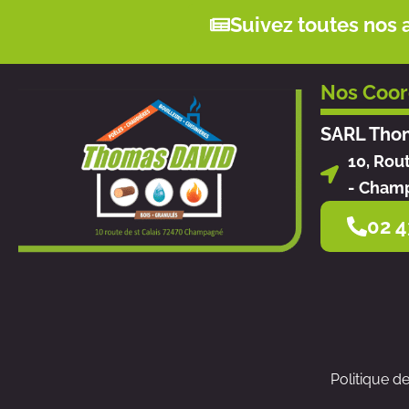
Suivez toutes nos 
Nos Coo
SARL Tho
10, Rou
- Cham
02 4
Politique d