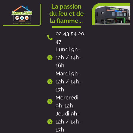
Aller
La passion
au
du feu et de
contenu
la flamme...
02 43 54 20
47
Lundi 9h-
12h / 14h-
16h
Mardi 9h-
12h / 14h-
17h
Mercredi
9h-12h
Jeudi 9h-
12h / 14h-
17h