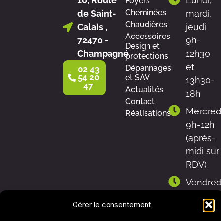
10, Route
Lundi,
Foyers
Cheminées
de Saint-
mardi,
Chaudières
Calais ,
jeudi
Accessoires
72470 -
9h-
Design et
Champagné
12h30
protections
et
Dépannages
02 43
54 20
et SAV
13h30-
47
Actualités
18h
Contact
Mercred
Réalisations
9h-12h
(après-
midi sur
RDV)
Vendred
9h-
Gérer le consentement
12h30 et