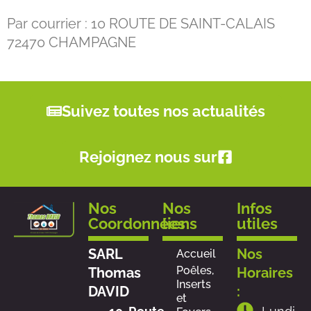
Par courrier : 10 ROUTE DE SAINT-CALAIS
72470 CHAMPAGNE
Suivez toutes nos actualités
Rejoignez nous sur
Nos
Nos
Infos
Coordonnées
liens
utiles
SARL
Nos
Accueil
Poêles,
Thomas
Horaires
Inserts
DAVID
:
et