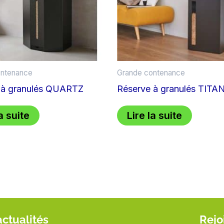
ontenance
Grande contenance
 à granulés QUARTZ
Réserve à granulés TITA
a suite
Lire la suite
actualités
Rejo