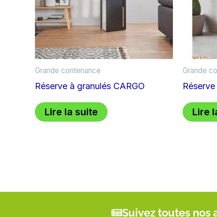
Grande contenance
Grande c
Réserve à granulés CARGO
Réserve
Lire la suite
Lire l
Suivez toutes nos 