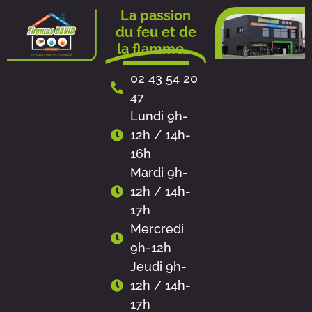
Aller
La passion
au
du feu et de
contenu
la flamme...
02 43 54 20
47
Lundi 9h-
12h / 14h-
16h
Mardi 9h-
12h / 14h-
17h
Mercredi
9h-12h
Jeudi 9h-
12h / 14h-
17h