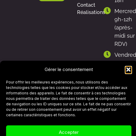
18h
Contact
Mercred
Réalisations
9h-12h
(après-
midi sur
RDV)
Vendred
9h-
Gérer le consentement
12h30 et
13h30-
Pour offrir les meilleures expériences, nous utilisons des
17h
technologies telles que les cookies pour stocker et/ou accéder aux
informations des appareils. Le fait de consentir à ces technologies
Samedi
nous permettra de traiter des données telles que le comportement
de navigation ou les ID uniques sur ce site. Le fait de ne pas consentir
9h-12h
ou de retirer son consentement peut avoir un effet négatif sur
certaines caractéristiques et fonctions.
Politique de cookies (UE)
Mentions légales
Accepter