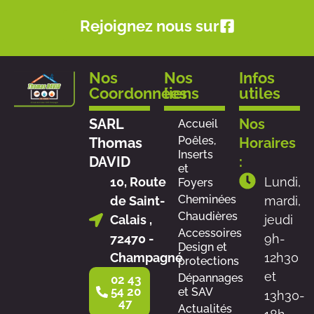
Rejoignez nous sur
Nos
Nos
Infos
Coordonnées
liens
utiles
SARL
Nos
Accueil
Poêles,
Thomas
Horaires
Inserts
DAVID
:
et
10, Route
Lundi,
Foyers
Cheminées
de Saint-
mardi,
Chaudières
Calais ,
jeudi
Accessoires
72470 -
9h-
Design et
Champagné
12h30
protections
et
Dépannages
02 43
54 20
et SAV
13h30-
47
Actualités