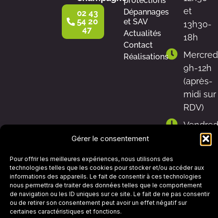
protections
et
Dépannages
02 43
54 20
et SAV
13h30-
47
Actualités
18h
Contact
Mercred
Réalisations
9h-12h
(après-
midi sur
RDV)
Vendred
9h-
Gérer le consentement
12h30 et
Pour offrir les meilleures expériences, nous utilisons des
13h30-
technologies telles que les cookies pour stocker et/ou accéder aux
17h
informations des appareils. Le fait de consentir à ces technologies
nous permettra de traiter des données telles que le comportement
Samedi
de navigation ou les ID uniques sur ce site. Le fait de ne pas consentir
ou de retirer son consentement peut avoir un effet négatif sur
9h-12h
certaines caractéristiques et fonctions.