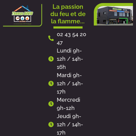
Aller
La passion
au
du feu et de
contenu
la flamme...
02 43 54 20
47
Lundi 9h-
12h / 14h-
16h
Mardi 9h-
12h / 14h-
17h
Mercredi
9h-12h
Jeudi 9h-
12h / 14h-
17h