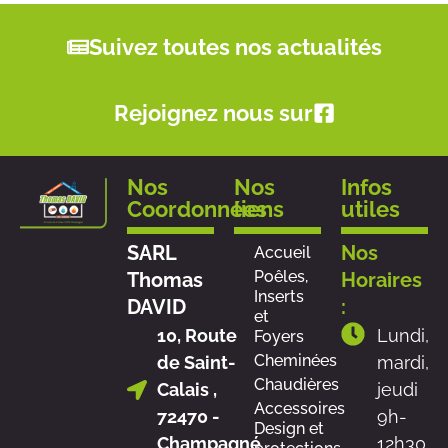
Suivez toutes nos actualités
Rejoignez nous sur
Nos
Nos
Infos
Coordonnées
liens
utiles
SARL
Nos
Accueil
Poêles,
Thomas
Horaires
Inserts
DAVID
:
et
10, Route
Lundi,
Foyers
Cheminées
de Saint-
mardi,
Chaudières
Calais ,
jeudi
Accessoires
72470 -
9h-
Design et
Champagné
12h30