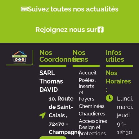
Suivez toutes nos actualités
Rejoignez nous sur
Nos
Nos
Infos
Coordonnées
liens
utiles
SARL
Nos
Accueil
Poêles,
Thomas
Horaires
Inserts
DAVID
:
et
10, Route
Lundi,
Foyers
Cheminées
de Saint-
mardi,
Chaudières
Calais ,
jeudi
Accessoires
72470 -
9h-
Design et
Champagné
12h30
protections