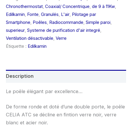
Chronothermostat
,
Coaxial/ Concentrique
,
de 9 à 11Kw
,
Edilkamin
,
Fonte
,
Granulés
,
L'air
,
Pilotage par
Smartphone
,
Poêles
,
Radiocommande
,
Simple paroi
,
superieur
,
Systeme de purification d'air integré
,
Ventilation désactivable
,
Verre
Étiquette :
Edilkamin
Description
Le poêle élégant par excellence…
De forme ronde et doté d’une double porte, le poêle
CELIA ATC se décline en fintion verre noir, verre
blanc et acier noir.