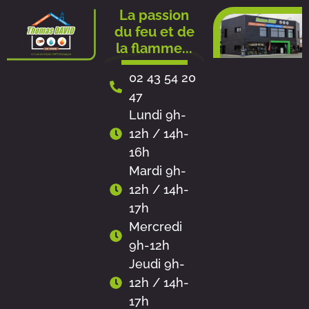
Aller
La passion
au
du feu et de
contenu
la flamme...
02 43 54 20
47
Lundi 9h-
12h / 14h-
16h
Mardi 9h-
12h / 14h-
17h
Mercredi
9h-12h
Jeudi 9h-
12h / 14h-
17h