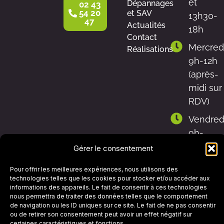
et
Dépannages
02 43
54 20
et SAV
13h30-
47
Actualités
18h
Contact
Mercred
Réalisations
9h-12h
(après-
midi sur
RDV)
Vendred
9h-
12h30 et
Gérer le consentement
13h30-
Pour offrir les meilleures expériences, nous utilisons des
17h
technologies telles que les cookies pour stocker et/ou accéder aux
informations des appareils. Le fait de consentir à ces technologies
Samedi
nous permettra de traiter des données telles que le comportement
9h-12h
de navigation ou les ID uniques sur ce site. Le fait de ne pas consentir
ou de retirer son consentement peut avoir un effet négatif sur
certaines caractéristiques et fonctions.