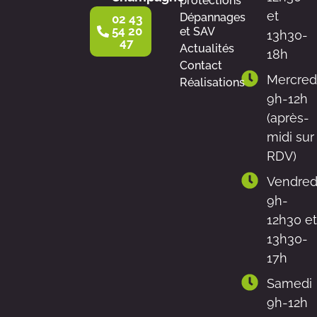
protections
et
Dépannages
02 43
54 20
et SAV
13h30-
47
Actualités
18h
Contact
Mercred
Réalisations
9h-12h
(après-
midi sur
RDV)
Vendred
9h-
12h30 et
13h30-
17h
Samedi
9h-12h