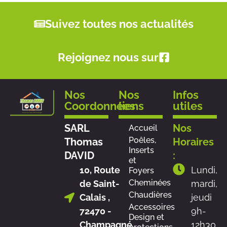
Suivez toutes nos actualités
Rejoignez nous sur
Nos
Nos
Infos
Coordonnées
liens
utiles
SARL
Nos
Accueil
Poêles,
Thomas
Horaires
Inserts
DAVID
:
et
10, Route
Lundi,
Foyers
Cheminées
de Saint-
mardi,
Chaudières
Calais ,
jeudi
Accessoires
72470 -
9h-
Design et
Champagné
12h30