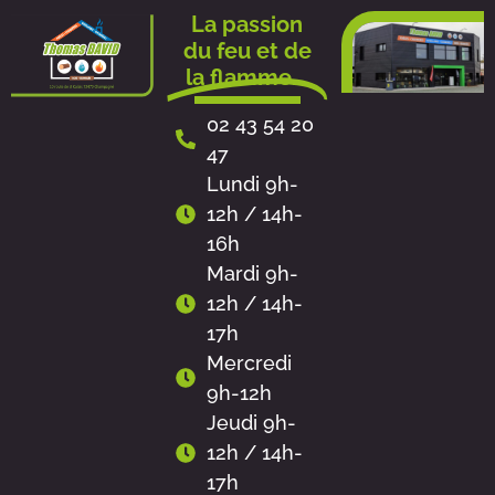
Aller
La passion
au
du feu et de
contenu
la flamme...
02 43 54 20
47
Lundi 9h-
12h / 14h-
16h
Mardi 9h-
12h / 14h-
17h
Mercredi
9h-12h
Jeudi 9h-
12h / 14h-
17h