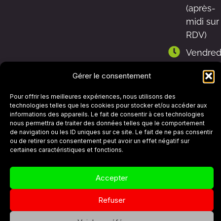
(après-
midi sur
RDV)
Vendred
9h-
Gérer le consentement
12h30 et
13h30-
Pour offrir les meilleures expériences, nous utilisons des
17h
technologies telles que les cookies pour stocker et/ou accéder aux
informations des appareils. Le fait de consentir à ces technologies
Samedi
nous permettra de traiter des données telles que le comportement
de navigation ou les ID uniques sur ce site. Le fait de ne pas consentir
9h-12h
ou de retirer son consentement peut avoir un effet négatif sur
certaines caractéristiques et fonctions.
Politique de cookies (UE)
Mentions légales
Accepter
Conditions générales de ventes
Refuser
Site créé avec
par Aniwebat