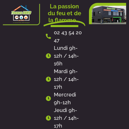
Aller
La passion
au
du feu et de
contenu
la flamme...
02 43 54 20
47
Lundi 9h-
12h / 14h-
16h
Mardi 9h-
12h / 14h-
17h
Mercredi
9h-12h
Jeudi 9h-
12h / 14h-
17h