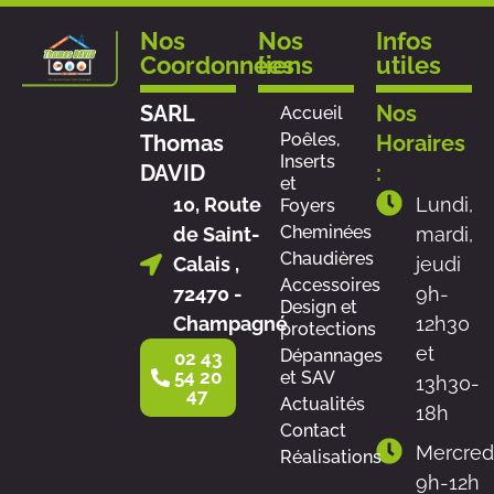
Nos
Nos
Infos
Coordonnées
liens
utiles
SARL
Nos
Accueil
Poêles,
Thomas
Horaires
Inserts
DAVID
:
et
10, Route
Lundi,
Foyers
Cheminées
de Saint-
mardi,
Chaudières
Calais ,
jeudi
Accessoires
72470 -
9h-
Design et
Champagné
12h30
protections
et
Dépannages
02 43
54 20
et SAV
13h30-
47
Actualités
18h
Contact
Mercred
Réalisations
9h-12h